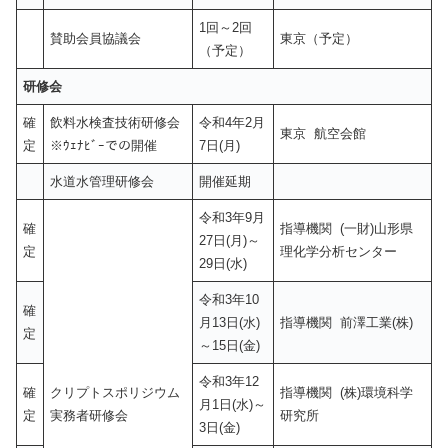
1回～2回
賛助会員協議会
東京（予定）
（予定）
研修会
確
飲料水検査技術研修会
令和4年2月
東京 航空会館
定
※ｳｪﾅﾋﾞｰでの開催
7日(月)
水道水管理研修会
開催延期
令和3年9月
確
指導機関 (一財)山形県
27日(月)～
定
理化学分析センター
29日(水)
令和3年10
確
月13日(水)
指導機関 前澤工業(株)
定
～15日(金)
令和3年12
確
クリプトスポリジウム
指導機関 (株)環境科学
月1日(水)～
定
実務者研修会
研究所
3日(金)