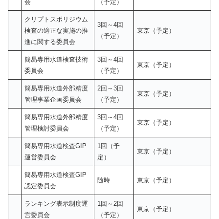
会
（予定）
クリプトスポリジウム
3回～4回
検査の適正な実施の推
東京（予定）
（予定）
進に関する委員会
簡易専用水道検査技術
3回～4回
東京（予定）
委員会
（予定）
簡易専用水道外部精度
2回～3回
東京（予定）
管理事業企画委員会
（予定）
簡易専用水道外部精度
3回～4回
東京（予定）
管理検討委員会
（予定）
簡易専用水道検査GIP
1回（予
東京（予定）
運営委員会
定）
簡易専用水道検査GIP
随時
東京（予定）
認定委員会
ランキング表示制度運
1回～2回
東京（予定）
営委員会
（予定）