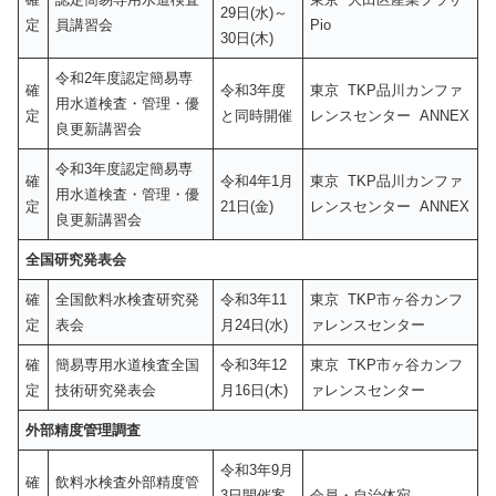
29日(水)～
定
員講習会
Pio
30日(木)
令和2年度認定簡易専
確
令和3年度
東京 TKP品川カンファ
用水道検査・管理・優
定
と同時開催
レンスセンター ANNEX
良更新講習会
令和3年度認定簡易専
確
令和4年1月
東京 TKP品川カンファ
用水道検査・管理・優
定
21日(金)
レンスセンター ANNEX
良更新講習会
全国研究発表会
確
全国飲料水検査研究発
令和3年11
東京 TKP市ヶ谷カンフ
定
表会
月24日(水)
ァレンスセンター
確
簡易専用水道検査全国
令和3年12
東京 TKP市ヶ谷カンフ
定
技術研究発表会
月16日(木)
ァレンスセンター
外部精度管理調査
令和3年9月
確
飲料水検査外部精度管
3日開催案
会員・自治体宛