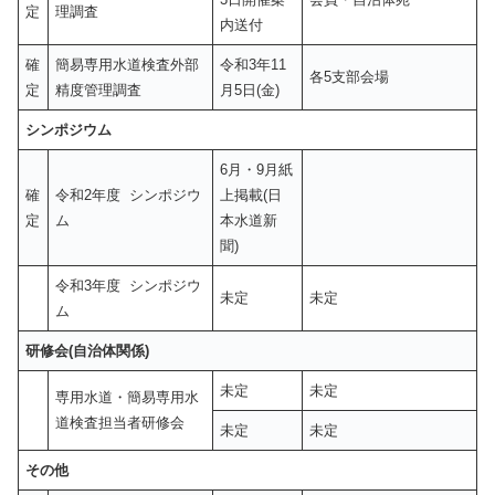
定
理調査
内送付
確
簡易専用水道検査外部
令和3年11
各5支部会場
定
精度管理調査
月5日(金)
シンポジウム
6月・9月紙
確
令和2年度 シンポジウ
上掲載(日
定
ム
本水道新
聞)
令和3年度 シンポジウ
未定
未定
ム
研修会(自治体関係)
未定
未定
専用水道・簡易専用水
道検査担当者研修会
未定
未定
その他