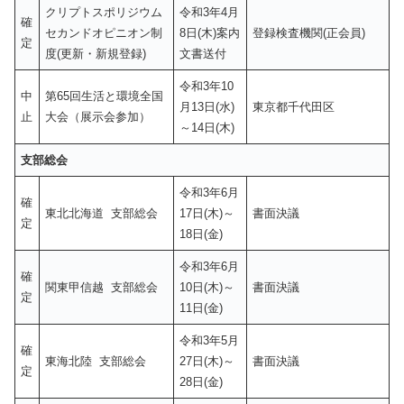
クリプトスポリジウム
令和3年4月
確
セカンドオピニオン制
8日(木)案内
登録検査機関(正会員)
定
度(更新・新規登録)
文書送付
令和3年10
中
第65回生活と環境全国
月13日(水)
東京都千代田区
止
大会（展示会参加）
～14日(木)
支部総会
令和3年6月
確
東北北海道 支部総会
17日(木)～
書面決議
定
18日(金)
令和3年6月
確
関東甲信越 支部総会
10日(木)～
書面決議
定
11日(金)
令和3年5月
確
東海北陸 支部総会
27日(木)～
書面決議
定
28日(金)