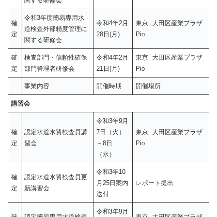
関する研修会
令和3年度簡易専用水
確
令和4年2月
東京 大田区産業プラザ
道検査外部精度管理に
定
28日(月)
Pio
関する研修会
確
検査部門・信頼性確保
令和4年2月
東京 大田区産業プラザ
定
部門管理者研修会
21日(月)
Pio
事業内容
開催時期
開催場所
講習会
令和3年9月
確
認定水道水質検査員講
7日（火）
東京 大田区産業プラザ
定
習会
～8日
Pio
（水）
令和3年10
確
認定水道水質検査員更
月25日案内
レポート提出
定
新講習会
送付
令和3年9月
確
認定簡易専用水道検査
東京 大田区産業プラザ