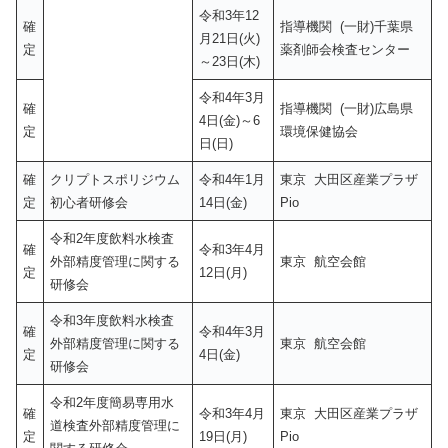
令和3年12
確
指導機関 (一財)千葉県
月21日(火)
定
薬剤師会検査センター
～23日(木)
令和4年3月
確
指導機関 (一財)広島県
4日(金)～6
定
環境保健協会
日(日)
確
クリプトスポリジウム
令和4年1月
東京 大田区産業プラザ
定
初心者研修会
14日(金)
Pio
令和2年度飲料水検査
確
令和3年4月
外部精度管理に関する
東京 航空会館
定
12日(月)
研修会
令和3年度飲料水検査
確
令和4年3月
外部精度管理に関する
東京 航空会館
定
4日(金)
研修会
令和2年度簡易専用水
確
令和3年4月
東京 大田区産業プラザ
道検査外部精度管理に
定
19日(月)
Pio