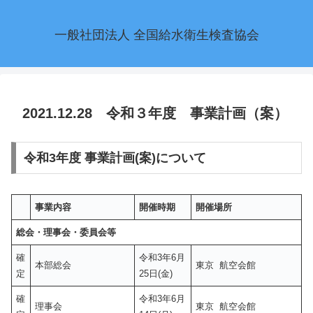
一般社団法人 全国給水衛生検査協会
2021.12.28 令和３年度 事業計画（案）
令和3年度 事業計画(案)について
事業内容
開催時期
開催場所
総会・理事会・委員会等
確
令和3年6月
本部総会
東京 航空会館
定
25日(金)
確
令和3年6月
理事会
東京 航空会館