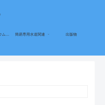
会
クリプトスポリジウム セカンドオピニオン登録申請（新規・更新）
簡易専用水道関連
出版物