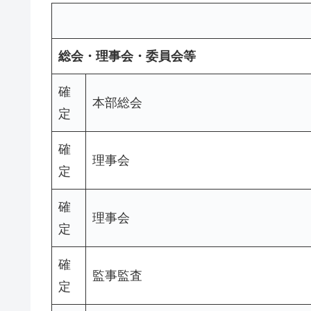
総会・理事会・委員会等
確
本部総会
定
確
理事会
定
確
理事会
定
確
監事監査
定