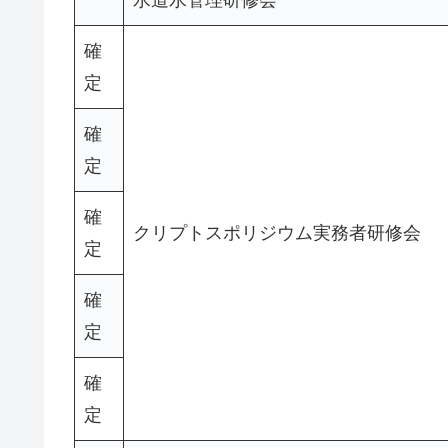
水道水管理研修会
確
定
確
定
確
クリプトスポリジウム実務者研修会
定
確
定
確
定